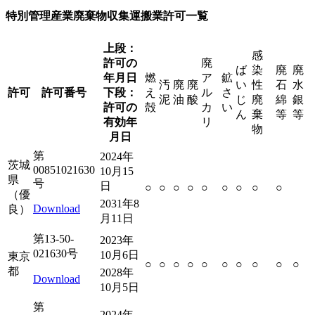
特別管理産業廃棄物収集運搬業許可一覧
上段：
感
許可の
廃
ば
染
廃
廃
年月日
燃
ア
鉱
汚
廃
廃
い
性
石
水
許可
許可番号
下段：
え
ル
さ
泥
油
酸
じ
廃
綿
銀
許可の
殻
カ
い
ん
棄
等
等
有効年
リ
物
月日
第
2024年
茨城
00851021630
10月15
県
号
日
○
○
○
○
○
○
○
○
○
（優
2031年8
Download
良）
月11日
第13-50-
2023年
021630号
10月6日
東京
○
○
○
○
○
○
○
○
○
○
都
2028年
Download
10月5日
第
2024年