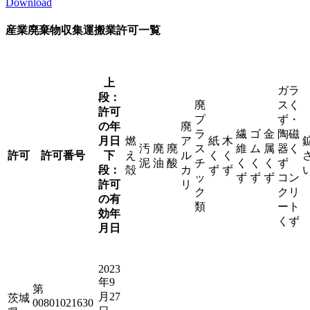
Download
産業廃棄物収集運搬業許可一覧
上
ガラ
段：
廃
スく
許可
プ
ず・
の年
廃
ラ
繊
ゴ
金
陶磁
月日
燃
ア
紙
木
汚
廃
廃
ス
維
ム
属
器く
許可
許可番号
下
え
ル
く
く
泥
油
酸
チ
く
く
く
ず
段：
殻
カ
ず
ず
ッ
ず
ず
ず
コン
許可
リ
ク
クリ
の有
類
ート
効年
くず
月日
2023
年9
第
月27
茨城
00801021630