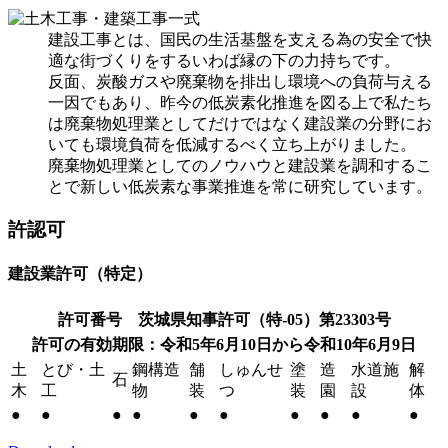
建設工事とは、国民の生活基盤を支える為の安全で快
適な街づくりをするいわば縁の下の力持ちです。
反面、炭酸ガスや廃棄物を排出し環境への負荷与える
一因でもあり、昨今の低炭素化推進を図る上で私たち
は廃棄物処理業としてだけではなく建設業の分野にお
いても環境負荷を低減するべく立ち上がりました。
廃棄物処理業としてのノウハウと建設業を調和するこ
とで新しい低炭素な事業推進を常に研究しています。
許認可
建設業許可（特定）
許可番号 茨城県知事許可（特-05）第23303号
許可の有効期限：令和5年6月10日から令和10年6月9日
土
とび・土
鋼構造
舗
しゅんせ
塗
造
水道施
解
石
木
工
物
装
つ
装
園
設
体
●
●
●
●
●
●
●
●
●
●